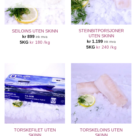
STEINBITPORSJONER
SEILOINS UTEN SKINN
UTEN SKINN
kr
899
ink mva
kr
1.199
ink mva
5KG
kr
180
/
kg
5KG
kr
240
/
kg
TORSKEFILET UTEN
TORSKELOINS UTEN
SKINN
SKINN