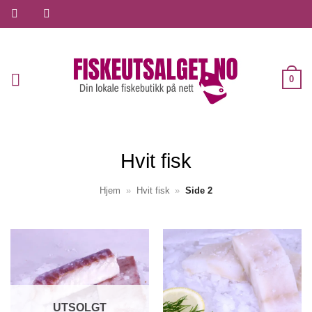
Skip
to
content
0
Hvit fisk
Hjem
»
Hvit fisk
»
Side 2
UTSOLGT