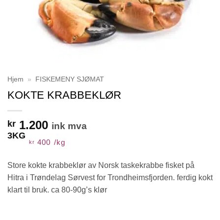
Hjem
»
FISKEMENY SJØMAT
KOKTE KRABBEKLØR
1.200
kr
ink mva
3KG
400
/
kg
kr
Store kokte krabbeklør av Norsk taskekrabbe fisket på
Hitra i Trøndelag Sørvest for Trondheimsfjorden. ferdig kokt
klart til bruk. ca 80-90g’s klør