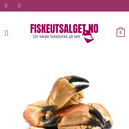
Skip
to
content
0