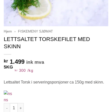
Hjem
»
FISKEMENY SJØMAT
LETTSALTET TORSKEFILET MED
SKINN
1.499
kr
ink mva
5KG
300
/
kg
kr
Lettsaltet Torsk i serveringsporsjoner ca 150g med skinn.
ns
LETTSALTET TORSKEFILET MED SKINN antall