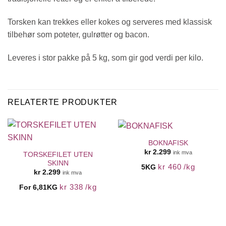
Torsken kan trekkes eller kokes og serveres med klassisk
tilbehør som poteter, gulrøtter og bacon.
Leveres i stor pakke på 5 kg, som gir god verdi per kilo.
RELATERTE PRODUKTER
BOKNAFISK
kr
2.299
ink mva
TORSKEFILET UTEN
SKINN
kr
460
/
kg
5KG
kr
2.299
ink mva
kr
338
/
kg
For 6,81KG