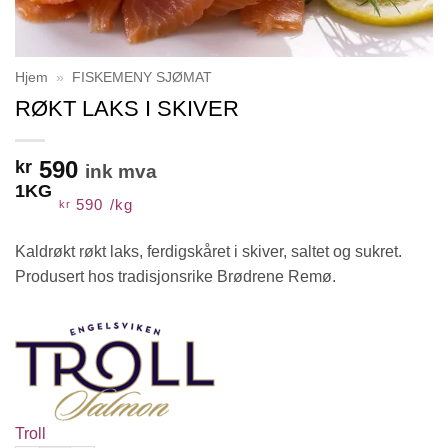
Hjem
»
FISKEMENY SJØMAT
RØKT LAKS I SKIVER
590
kr
ink mva
1KG
590
/
kg
kr
Kaldrøkt røkt laks, ferdigskåret i skiver, saltet og sukret.
Produsert hos tradisjonsrike Brødrene Remø.
Troll