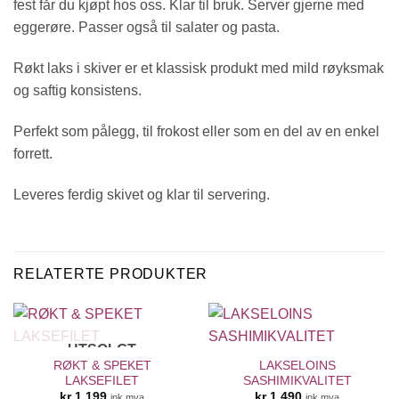
fest får du kjøpt hos oss. Klar til bruk. Server gjerne med
eggerøre. Passer også til salater og pasta.
Røkt laks i skiver er et klassisk produkt med mild røyksmak
og saftig konsistens.
Perfekt som pålegg, til frokost eller som en del av en enkel
forrett.
Leveres ferdig skivet og klar til servering.
RELATERTE PRODUKTER
UTSOLGT
RØKT & SPEKET
LAKSELOINS
LAKSEFILET
SASHIMIKVALITET
kr
1.199
kr
1.490
ink mva
ink mva