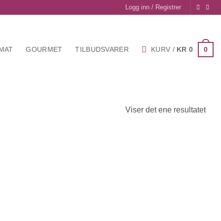
Logg inn / Registrer
0
KURV /
KR
0
MAT
GOURMET
TILBUDSVARER
Viser det ene resultatet