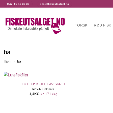
Skip
(+47) 92 16 35 35
post@fiskeutsalget.no
to
content
TORSK
RØD FISK
ba
Hjem
»
ba
LUTEFISKFILET AV SKREI
kr
240
ink mva
1,4KG
kr
171
/
kg